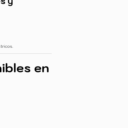
es y
tricos.
ibles en