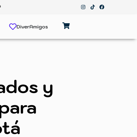
s
s
DiverAmigos
ados y
para
otá