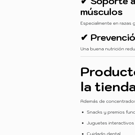
✔ Soporte a 
músculos
Especialmente en razas g
✔ Prevenci
Una buena nutrición red
Producto
la tiend
Además de concentrados 
Snacks y premios func
Juguetes interactivos
Cuidado dental