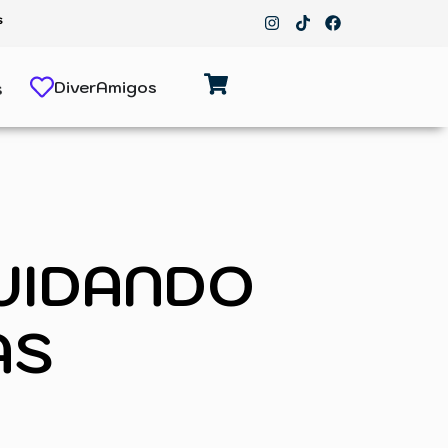
s
DiverAmigos
UIDANDO
AS