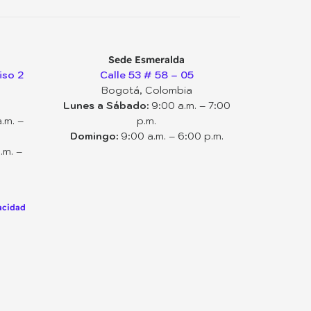
Sede Esmeralda
iso 2
Calle 53 # 58 – 05
Bogotá, Colombia
Lunes a Sábado:
9:00 a.m. – 7:00
.m. –
p.m.
Domingo:
9:00 a.m. – 6:00 p.m.
.m. –
vacidad