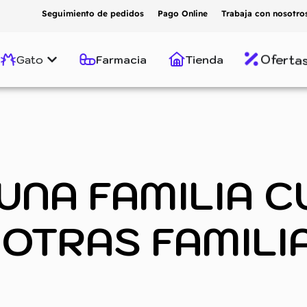
Seguimiento de pedidos
Pago Online
Trabaja con nosotro
Ofertas
Gato
Farmacia
Tienda
UNA FAMILIA C
 OTRAS FAMILI