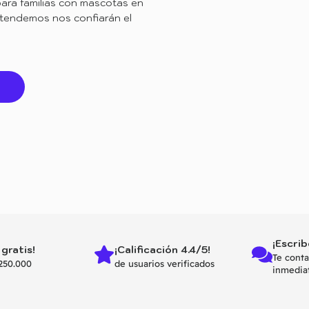
ara familias con mascotas en
 atendemos nos confiarán el
¡Escrib
 gratis!
¡Calificación 4.4/5!
Te cont
250.000
de usuarios verificados
inmedia