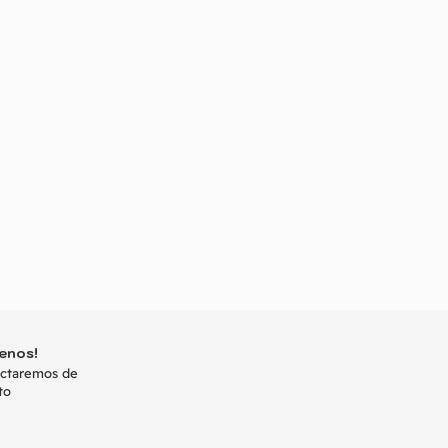
enos!
actaremos de
to