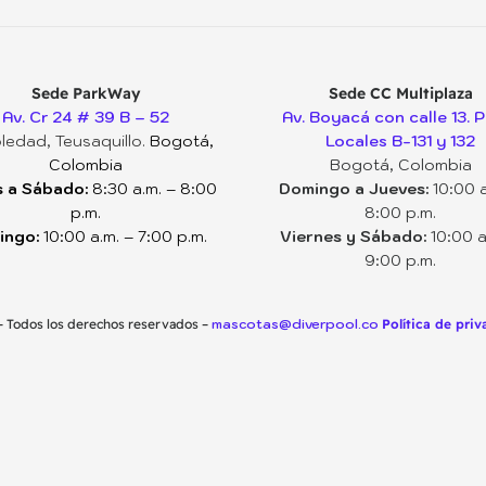
Sede ParkWay
Sede CC Multiplaza
Av. Cr 24 # 39 B – 52
Av. Boyacá con calle 13. P
ledad, Teusaquillo.
Bogotá,
Locales B-131 y 132
Colombia
Bogotá, Colombia
 a Sábado:
8:30 a.m. – 8:00
Domingo a Jueves:
10:00 a
p.m.
8:00 p.m.
ingo:
10:00 a.m. – 7:00 p.m.
Viernes y Sábado:
10:00 a
9:00 p.m.
– Todos los derechos reservados –
mascotas@diverpool.co
Política de pri