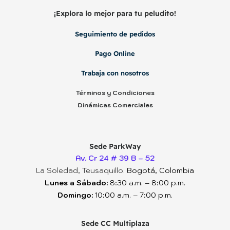
¡Explora lo mejor para tu peludito!
Seguimiento de pedidos
Hotel
Hotel
Pago Online
Trabaja con nosotros
Términos y Condiciones
Dinámicas Comerciales
Pasadía
Pasadía
Sede ParkWay
Av. Cr 24 # 39 B – 52
La Soledad, Teusaquillo.
Bogotá, Colombia
Lunes a Sábado:
8:30 a.m. – 8:00 p.m.
Domingo:
10:00 a.m. – 7:00 p.m.
Consulta veterinaria
Consulta veterinaria
Sede CC Multiplaza