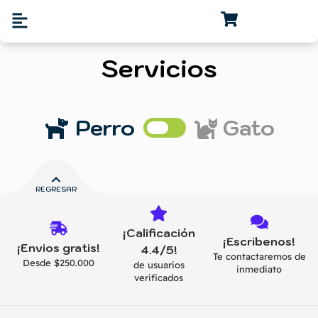
Servicios
Perro
Gato
REGRESAR
¡Calificación
¡Escribenos!
¡Envios gratis!
4.4/5!
Te contactaremos de
Desde $250.000
de usuarios
Baño y peluquería
Baño y peluquería
inmediato
verificados