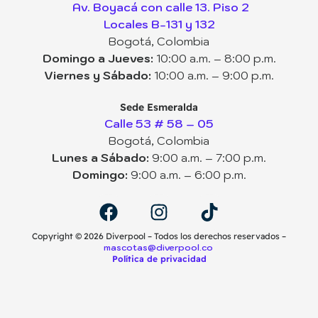
Av. Boyacá con calle 13. Piso 2
Locales B-131 y 132
Bogotá, Colombia
Domingo a Jueves:
10:00 a.m. – 8:00 p.m.
Viernes y Sábado:
10:00 a.m. – 9:00 p.m.
Consulta de
Coworking
comportamiento
Sede Esmeralda
Calle 53 # 58 – 05
Bogotá, Colombia
Lunes a Sábado:
9:00 a.m. – 7:00 p.m.
Domingo:
9:00 a.m. – 6:00 p.m.
Guardería por horas
Colegio
Copyright ©️ 2026 Diverpool – Todos los derechos reservados –
mascotas@diverpool.co
Política de privacidad