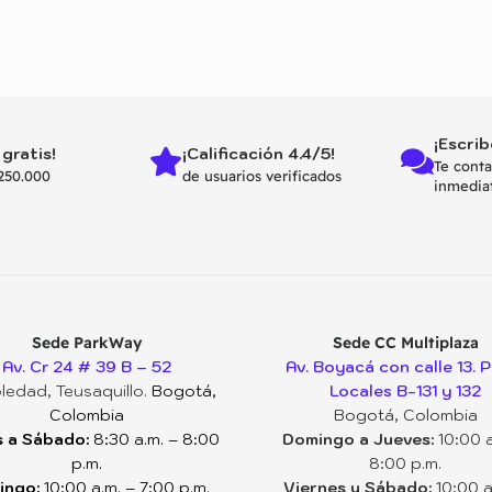
¡Escrib
 gratis!
¡Calificación 4.4/5!
Te cont
250.000
de usuarios verificados
inmedia
Sede ParkWay
Sede CC Multiplaza
Av. Cr 24 # 39 B – 52
Av. Boyacá con calle 13. P
ledad, Teusaquillo.
Bogotá,
Locales B-131 y 132
Colombia
Bogotá, Colombia
 a Sábado:
8:30 a.m. – 8:00
Domingo a Jueves:
10:00 a
p.m.
8:00 p.m.
ingo:
10:00 a.m. – 7:00 p.m.
Viernes y Sábado:
10:00 a