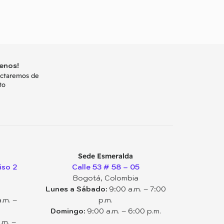
enos!
actaremos de
to
Sede Esmeralda
iso 2
Calle 53 # 58 – 05
Bogotá, Colombia
Lunes a Sábado:
9:00 a.m. – 7:00
.m. –
p.m.
Domingo:
9:00 a.m. – 6:00 p.m.
.m. –