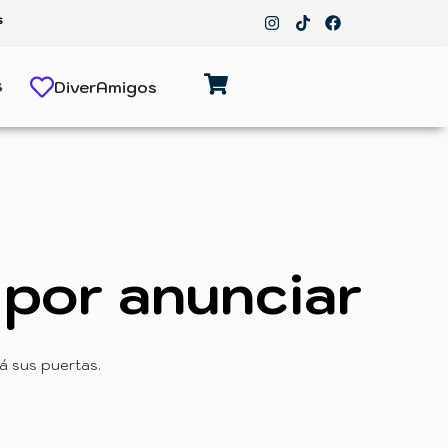
s
s
DiverAmigos
por anunciar
á sus puertas.