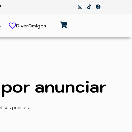
s
s
DiverAmigos
por anunciar
á sus puertas.