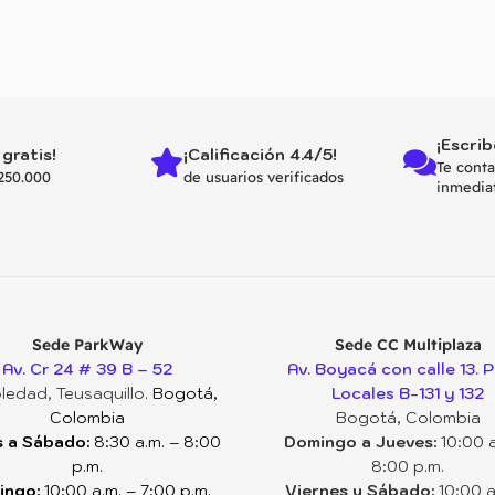
¡Escrib
 gratis!
¡Calificación 4.4/5!
Te cont
250.000
de usuarios verificados
inmedia
Sede ParkWay
Sede CC Multiplaza
Av. Cr 24 # 39 B – 52
Av. Boyacá con calle 13. P
ledad, Teusaquillo.
Bogotá,
Locales B-131 y 132
Colombia
Bogotá, Colombia
 a Sábado:
8:30 a.m. – 8:00
Domingo a Jueves:
10:00 a
p.m.
8:00 p.m.
ingo:
10:00 a.m. – 7:00 p.m.
Viernes y Sábado:
10:00 a