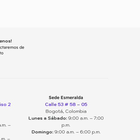
enos!
actaremos de
to
Sede Esmeralda
iso 2
Calle 53 # 58 – 05
Bogotá, Colombia
Lunes a Sábado:
9:00 a.m. – 7:00
.m. –
p.m.
Domingo:
9:00 a.m. – 6:00 p.m.
.m. –