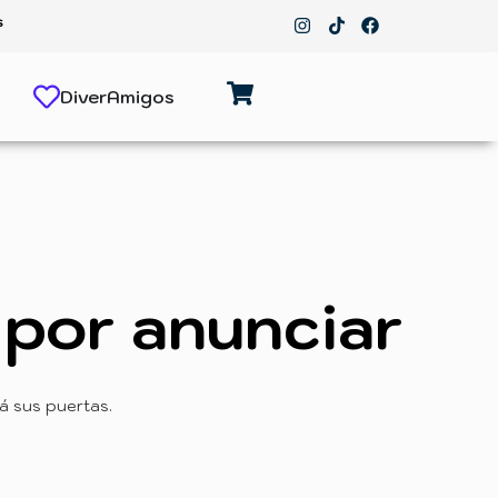
s
DiverAmigos
por anunciar
á sus puertas.