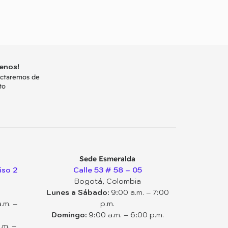
enos!
actaremos de
to
Sede Esmeralda
iso 2
Calle 53 # 58 – 05
Bogotá, Colombia
Lunes a Sábado:
9:00 a.m. – 7:00
.m. –
p.m.
Domingo:
9:00 a.m. – 6:00 p.m.
.m. –