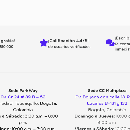
¡Escrib
 gratis!
¡Calificación 4.4/5!
Te cont
250.000
de usuarios verificados
inmedia
Sede ParkWay
Sede CC Multiplaza
Av. Cr 24 # 39 B – 52
Av. Boyacá con calle 13. P
ledad, Teusaquillo.
Bogotá,
Locales B-131 y 132
Colombia
Bogotá, Colombia
 a Sábado:
8:30 a.m. – 8:00
Domingo a Jueves:
10:00 a
p.m.
8:00 p.m.
ingo:
10:00 a.m. – 7:00 p.m.
Viernes y Sábado:
10:00 a