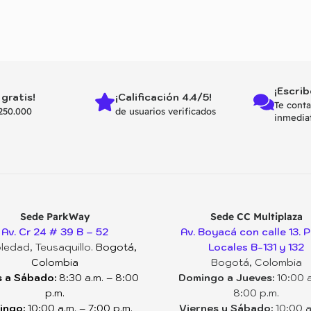
¡Escrib
 gratis!
¡Calificación 4.4/5!
Te cont
250.000
de usuarios verificados
inmedia
Sede ParkWay
Sede CC Multiplaza
Av. Cr 24 # 39 B – 52
Av. Boyacá con calle 13. P
ledad, Teusaquillo.
Bogotá,
Locales B-131 y 132
Colombia
Bogotá, Colombia
 a Sábado:
8:30 a.m. – 8:00
Domingo a Jueves:
10:00 a
p.m.
8:00 p.m.
ingo:
10:00 a.m. – 7:00 p.m.
Viernes y Sábado:
10:00 a