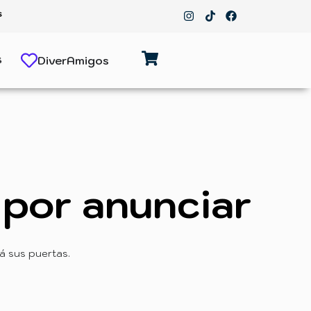
s
s
DiverAmigos
por anunciar
á sus puertas.