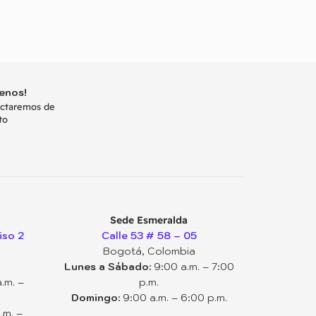
enos!
actaremos de
to
Sede Esmeralda
iso 2
Calle 53 # 58 – 05
Bogotá, Colombia
Lunes a Sábado:
9:00 a.m. – 7:00
.m. –
p.m.
Domingo:
9:00 a.m. – 6:00 p.m.
.m. –