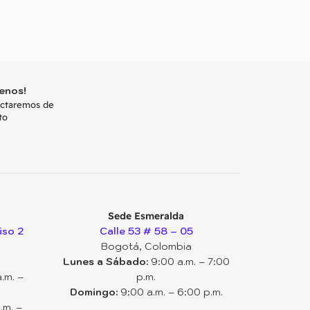
enos!
actaremos de
to
Sede Esmeralda
iso 2
Calle 53 # 58 – 05
Bogotá, Colombia
Lunes a Sábado:
9:00 a.m. – 7:00
.m. –
p.m.
Domingo:
9:00 a.m. – 6:00 p.m.
.m. –