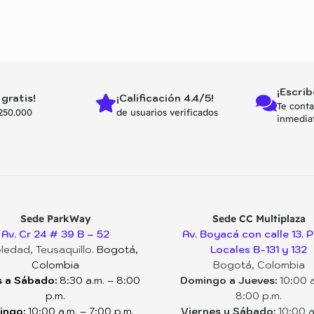
¡Escrib
 gratis!
¡Calificación 4.4/5!
Te cont
250.000
de usuarios verificados
inmedia
Sede ParkWay
Sede CC Multiplaza
Av. Cr 24 # 39 B – 52
Av. Boyacá con calle 13. P
ledad, Teusaquillo.
Bogotá,
Locales B-131 y 132
Colombia
Bogotá, Colombia
 a Sábado:
8:30 a.m. – 8:00
Domingo a Jueves:
10:00 a
p.m.
8:00 p.m.
ingo:
10:00 a.m. – 7:00 p.m.
Viernes y Sábado:
10:00 a